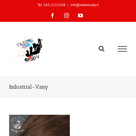
Skip
Tel. 345 2215108
|
info@tattoorudy.it
to
content
Facebook
Instagram
YouTube
Industrial-Vany