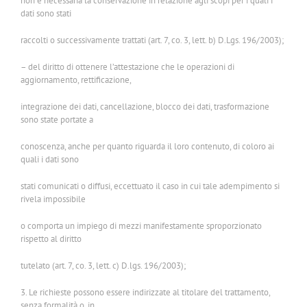
non è necessaria la conservazione in relazione agli scopi per i quali i
dati sono stati
raccolti o successivamente trattati (art. 7, co. 3, lett. b) D.Lgs. 196/2003);
– del diritto di ottenere l’attestazione che le operazioni di
aggiornamento, rettificazione,
integrazione dei dati, cancellazione, blocco dei dati, trasformazione
sono state portate a
conoscenza, anche per quanto riguarda il loro contenuto, di coloro ai
quali i dati sono
stati comunicati o diffusi, eccettuato il caso in cui tale adempimento si
rivela impossibile
o comporta un impiego di mezzi manifestamente sproporzionato
rispetto al diritto
tutelato (art. 7, co. 3, lett. c) D.lgs. 196/2003);
3. Le richieste possono essere indirizzate al titolare del trattamento,
senza formalità o, in