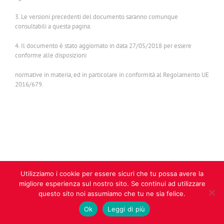
3. Le versioni precedenti del documento saranno comunque
consultabili a questa pagina.
4. Il documento è stato aggiornato in data 27/05/2018 per essere
conforme alle disposizioni
normative in materia, ed in particolare in conformità al Regolamento UE
2016/679.
Utilizziamo i cookie per essere sicuri che tu possa avere la
migliore esperienza sul nostro sito. Se continui ad utilizzare
questo sito noi assumiamo che tu ne sia felice.
PROFESSIONALITÀ E COMPETENZA
Ok
Leggi di più
Tutto la staff di Tattoo Rudy è altamente competente in materia e