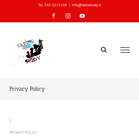
Skip
Tel. 345 2215108
|
info@tattoorudy.it
to
content
Facebook
Instagram
YouTube
Privacy Policy
1
PRIVACY POLICY