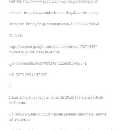
AddThis: http://www.addthis.com/privacy/privacy-policy
Linkedin: https://www.linkedin.com/legal/cookie-policy
Instagram: https://help.instagram.com/15583370790038
Youtube:
https://support.google.com/youtube/answer/7671399?
p=privacy_guidelines&hl=it&visi
t_id=1-636630524387980243-122660114&rd=1
V. DIRITTI DELL’UTENTE
7
1. L’art. 13, c. 2 del Regolamento UE 2016/679 elenca i diritti
dell’utente.
2. Il sito www.tattoorudy.it intende pertanto informare l’utente
sull’esistenza: