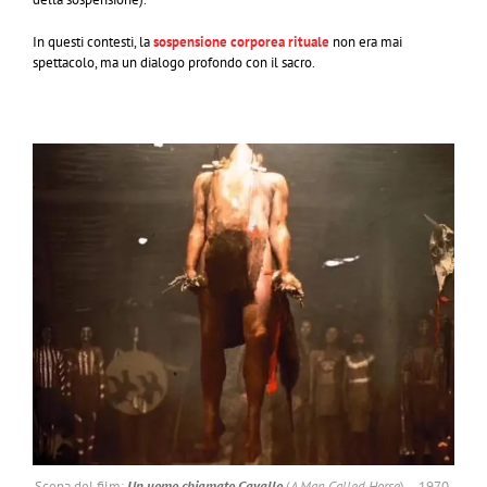
In questi contesti, la
sospensione corporea rituale
non era mai
spettacolo, ma un dialogo profondo con il sacro.
Scena del film:
Un uomo chiamato Cavallo
(
A Man Called Horse
) – 1970.