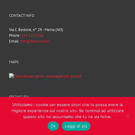
CONTACT INFO
Via C. Bedone, n° 29 - Meina (NO)
Phone:
345 2215108
Email:
info@tattoorudy.it
MAPS
SEGUICI SU:
Utilizziamo i cookie per essere sicuri che tu possa avere la
Instagram
Facebook
YouTube
migliore esperienza sul nostro sito. Se continui ad utilizzare
questo sito noi assumiamo che tu ne sia felice.
Ok
Leggi di più