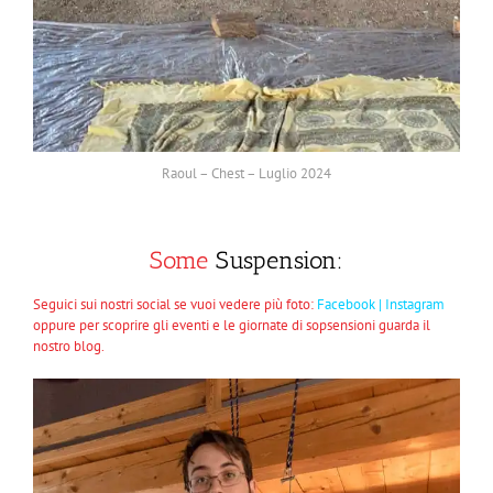
Raoul – Chest – Luglio 2024
Some
Suspension:
Seguici sui nostri social se vuoi vedere più foto:
Facebook
|
Instagram
oppure per scoprire gli eventi e le giornate di sopsensioni guarda il
nostro blog.