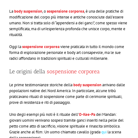
La
body suspension
, o
sospensione corporea
, è una delle pratiche di
modificazione del corpo più intense e antiche conosciute dall’essere
umano. Non si tratta solo di “appendersi a dei ganci”, come spesso viene
semplificata, ma di un’esperienza profonda che unisce corpo, mente e
ritualità.
Oggi la
sospensione corporea
viene praticata in tutto il mondo come
forma di esplorazione personale e body art consapevole, ma le sue
radici affondano in tradizioni spirituali e culturali millenarie.
Le origini della
sospensione corporea
Le prime testimonianze storiche della
body suspension
arrivano dalle
popolazioni native del Nord America. In particolare, alcune tribù
praticavano rituali di sospensione come parte di cerimonie spirituali,
prove di resistenza e riti di passaggio.
Uno degli esempi più noti è il rituale dell’
O-Kee-Pa
dei Mandan:
giovani uomini venivano sospesi tramite ganci inseriti nella pelle del
petto come atto di sacrificio, visione spirituale e rinascita simbolica.
Grazie anche al film: Un uomo chiamato cavallo (grada
qui
la scena
della sospensione).