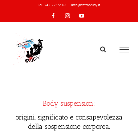
Skip
Tel. 345 2215108
|
info@tattoorudy.it
to
content
Facebook
Instagram
YouTube
Body suspension:
origini, significato e consapevolezza
della sospensione corporea.