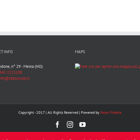
T INFO
MAPS
Bedone, n° 29 - Meina (NO)
345 2215108
nfo@tattoorudy.it
Copyright - 2017 | All Rights Reserved | Powered by
Raoul Paietta
Facebook
Instagram
YouTube