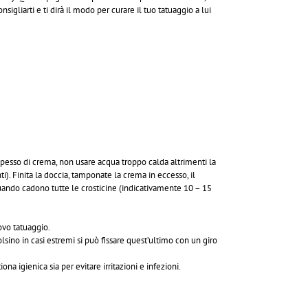
sigliarti e ti dirà il modo per curare il tuo tatuaggio a lui
 spesso di crema, non usare acqua troppo calda altrimenti la
i). Finita la doccia, tamponate la crema in eccesso, il
quando cadono tutte le crosticine (indicativamente 10 – 15
ovo tatuaggio.
lsino in casi estremi si può fissare quest’ultimo con un giro
na igienica sia per evitare irritazioni e infezioni.