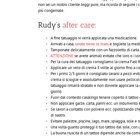
non sei un nostro cliente leggi pure, ma ricorda di seguire i c
più congeniale.
Rudy’s
after care
:
A fine tatuaggio vi verrà applicata una medicazione.
Arrivati a casa,
lavate bene le mani
e togliete la med
Tamponate delicatamente con un fazzoletto di carta la
ATTENZIONE
se avete animali evitate che loro o i lor
Per la cura del tatuaggio consigliamo la crema Fast 
Applicare un velo di crema 3 volte al giorno fino a c
Per i primi 2/3 giorni è consigliato lavarsi a pezzi e
crema si scioglie e assolutamente non usare pellicole t
tatuaggio rimarrà idratato e non dovrete applicare l
giorni).
Fuori dal contesto casalingo tenere coperto il tattoo
Non applicare garze, carta, panni ecc. un indumento
Se lavori a contatto con polvere ecc. (ipotizzando che 
di nastro.
Evitare palestre, piscine, lago, mare, spiaggia, sole e
Una volta guarito proteggi il tuo tattoo dal sole, con 
La buona riuscita di un tattoo dipende anche da come 