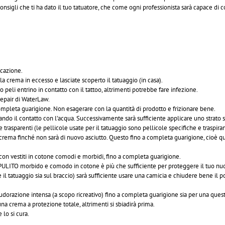
onsigli che ti ha dato il tuo tatuatore, che come ogni professionista sarà capace di con
icazione.
 crema in eccesso e lasciate scoperto il tatuaggio (in casa).
o peli entrino in contatto con il tattoo, altrimenti potrebbe fare infezione.
Repair di WaterLaw
.
ompleta guarigione. Non esagerare con la quantità di prodotto e frizionare bene.
vitando il contatto con l’acqua. Successivamente sarà sufficiente applicare uno strato
rasparenti (le pellicole usate per il tatuaggio sono pellicole specifiche e traspirant
a crema finché non sarà di nuovo asciutto. Questo fino a completa guarigione, cioè 
 con vestiti in cotone comodi e morbidi, fino a completa guarigione.
 PULITO morbido e comodo in cotone è più che sufficiente per proteggere il tuo nu
il tatuaggio sia sul braccio) sarà sufficiente usare una camicia e chiudere bene il po
 sudorazione intensa (a scopo ricreativo) fino a completa guarigione sia per una questio
una crema a protezione totale, altrimenti si sbiadirà prima.
lo si cura.