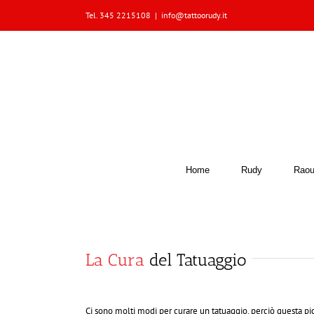
Skip
Tel. 345 2215108
|
info@tattoorudy.it
to
content
Home
Rudy
Raou
La Cura
del Tatuaggio
Ci sono molti modi per curare un tatuaggio, perciò questa pic