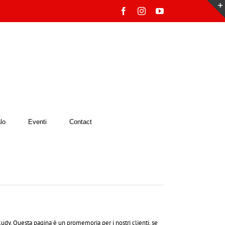
Facebook
Instagram
YouTube
lo
Eventi
Contact
udy. Questa pagina è un promemoria per i nostri clienti, se