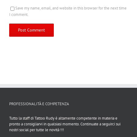
Save my name, email, and website in this browser for the next time
I comment.
PROFESSIONALITÀ E COMPETENZA
Tutto la staff di Tattoo Rudy è altamente competente in materia e
pronto a consigliarvi in qualsiasi momento. Continuate a seguirci sui
nostri social per tutte le novità !!!