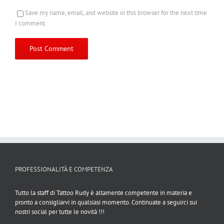
Save my name, email, and website in this browser for the next time
I comment.
PROFESSIONALITÀ E COMPETENZA
Tutto la staff di Tattoo Rudy è altamente competente in materia e
pronto a consigliarvi in qualsiasi momento. Continuate a seguirci sui
nostri social per tutte le novità !!!