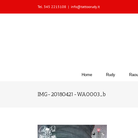
Skip
Tel. 345 2215108
|
info@tattoorudy.it
to
content
Home
Rudy
Raou
IMG-20180421-WA0003_b