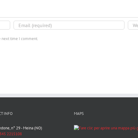
he next time I comment.
T INFO
MAPS
Bedone, n° 29 - Meina (NO)
345 2215108