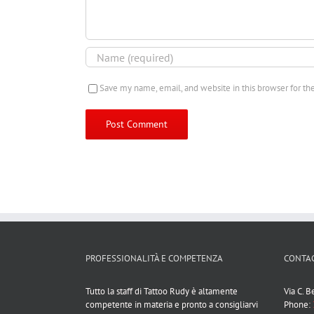
Save my name, email, and website in this browser for t
PROFESSIONALITÀ E COMPETENZA
CONTAC
Tutto la staff di Tattoo Rudy è altamente
Via C. 
competente in materia e pronto a consigliarvi
Phone: