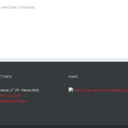
he next time I comment.
T INFO
MAPS
Bedone, n° 29 - Meina (NO)
345 2215108
nfo@tattoorudy.it