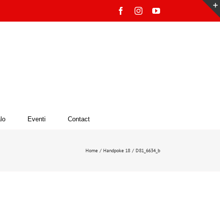
Facebook
Instagram
YouTube
lo
Eventi
Contact
Home
Handpoke 18
D81_6634_b