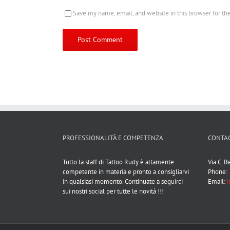
Save my name, email, and website in this browser for t
PROFESSIONALITÀ E COMPETENZA
CONTAC
Tutto la staff di Tattoo Rudy è altamente
Via C. 
competente in materia e pronto a consigliarvi
Phone:
in qualsiasi momento. Continuate a seguirci
Email:
i
sui nostri social per tutte le novità !!!