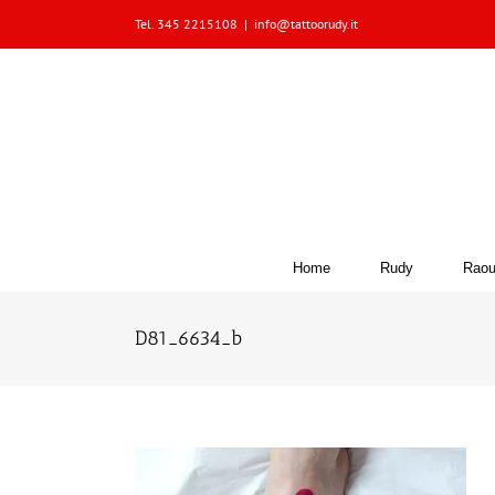
Skip
Tel. 345 2215108
|
info@tattoorudy.it
to
content
Home
Rudy
Raou
D81_6634_b