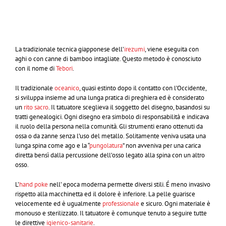
La tradizionale tecnica giapponese dell’
irezumi
, viene eseguita con
aghi o con canne di bamboo intagliate. Questo metodo è conosciuto
con il nome di
Tebori
.
Il tradizionale
oceanico
, quasi estinto dopo il contatto con l’Occidente,
si sviluppa insieme ad una lunga pratica di preghiera ed è considerato
un
rito sacro
. Il tatuatore sceglieva il soggetto del disegno, basandosi su
tratti genealogici. Ogni disegno era simbolo di responsabilità e indicava
il ruolo della persona nella comunità. Gli strumenti erano ottenuti da
ossa o da zanne senza l’uso del metallo. Solitamente veniva usata una
lunga spina come ago e la “
pungolatura
” non avveniva per una carica
diretta bensì dalla percussione dell’osso legato alla spina con un altro
osso.
L’
hand poke
nell’ epoca moderna permette diversi stili. É meno invasivo
rispetto alla macchinetta ed il dolore è inferiore. La pelle guarisce
velocemente ed è ugualmente
professionale
e sicuro. Ogni materiale è
monouso e sterilizzato. Il tatuatore è comunque tenuto a seguire tutte
le direttive
igienico-sanitarie
.