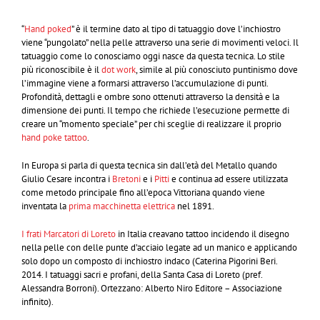
“
Hand poked
” è il termine dato al tipo di tatuaggio dove l’inchiostro
viene “pungolato” nella pelle attraverso una serie di movimenti veloci. Il
tatuaggio come lo conosciamo oggi nasce da questa tecnica. Lo stile
più riconoscibile è il
dot work
, simile al più conosciuto puntinismo dove
l’immagine viene a formarsi attraverso l’accumulazione di punti.
Profondità, dettagli e ombre sono ottenuti attraverso la densità e la
dimensione dei punti. Il tempo che richiede l’esecuzione permette di
creare un “momento speciale” per chi sceglie di realizzare il proprio
hand poke tattoo
.
In Europa si parla di questa tecnica sin dall’età del Metallo quando
Giulio Cesare incontra i
Bretoni
e i
Pitti
e continua ad essere utilizzata
come metodo principale fino all’epoca Vittoriana quando viene
inventata la
prima macchinetta elettrica
nel 1891.
I frati Marcatori di Loreto
in Italia creavano tattoo incidendo il disegno
nella pelle con delle punte d’acciaio legate ad un manico e applicando
solo dopo un composto di inchiostro indaco (Caterina Pigorini Beri.
2014. I tatuaggi sacri e profani, della Santa Casa di Loreto (pref.
Alessandra Borroni). Ortezzano: Alberto Niro Editore – Associazione
infinito).