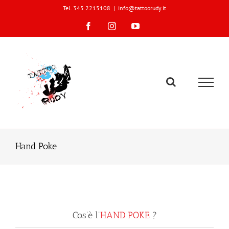
Skip
Tel. 345 2215108
|
info@tattoorudy.it
to
content
Facebook
Instagram
YouTube
Hand Poke
Cos’è l’
HAND POKE
?