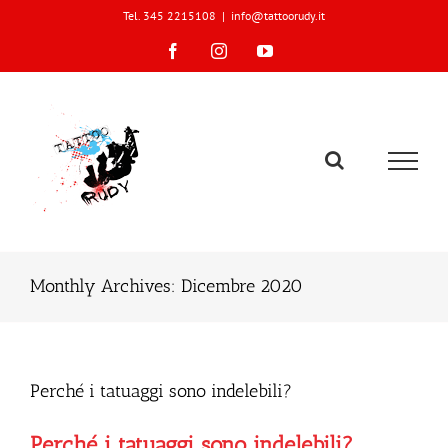
Skip
Tel. 345 2215108
|
info@tattoorudy.it
to
content
Facebook
Instagram
YouTube
Monthly Archives:
Dicembre 2020
Perché i tatuaggi sono indelebili?
Perché i tatuaggi sono indelebili?