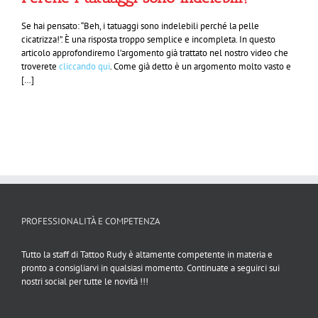
Se hai pensato: “Beh, i tatuaggi sono indelebili perché la pelle
cicatrizza!”.
È una risposta troppo semplice e incompleta. In questo
articolo approfondiremo l’argomento già trattato nel nostro video che
troverete
cliccando qui
. Come già detto è un argomento molto vasto e
[…]
PROFESSIONALITÀ E COMPETENZA
Tutto la staff di Tattoo Rudy è altamente competente in materia e
pronto a consigliarvi in qualsiasi momento. Continuate a seguirci sui
nostri social per tutte le novità !!!