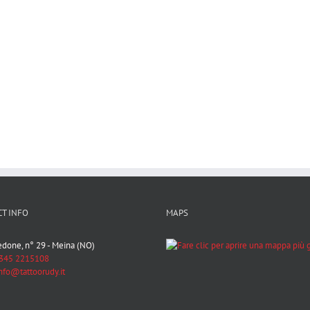
T INFO
MAPS
Bedone, n° 29 - Meina (NO)
345 2215108
nfo@tattoorudy.it