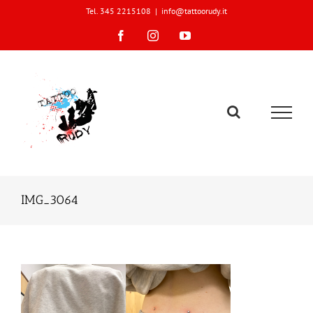
Skip
Tel. 345 2215108
|
info@tattoorudy.it
to
content
Facebook
Instagram
YouTube
IMG_3064