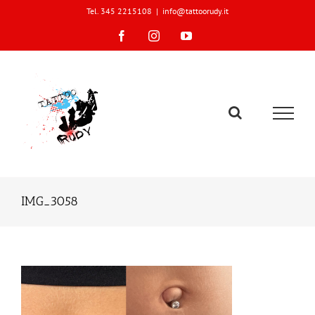
Skip
Tel. 345 2215108
|
info@tattoorudy.it
to
content
Facebook
Instagram
YouTube
IMG_3058