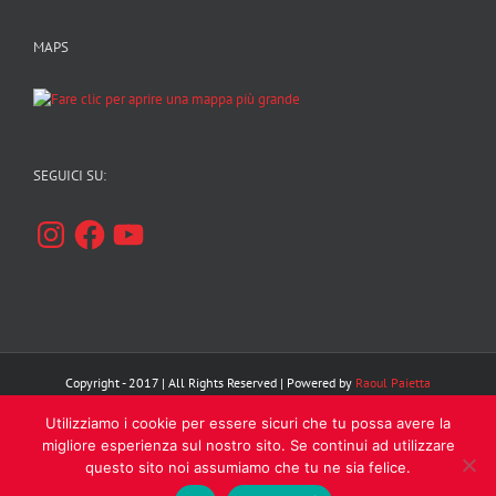
MAPS
SEGUICI SU:
Instagram
Facebook
YouTube
Copyright - 2017 | All Rights Reserved | Powered by
Raoul Paietta
Utilizziamo i cookie per essere sicuri che tu possa avere la
Facebook
Instagram
YouTube
migliore esperienza sul nostro sito. Se continui ad utilizzare
questo sito noi assumiamo che tu ne sia felice.