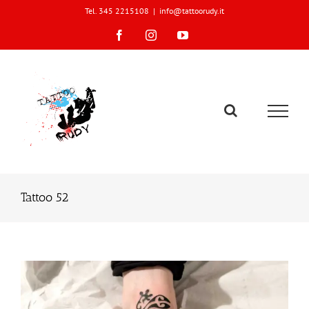
Skip
Tel. 345 2215108
|
info@tattoorudy.it
to
content
Facebook
Instagram
YouTube
Tattoo 52
View
Larger
Image