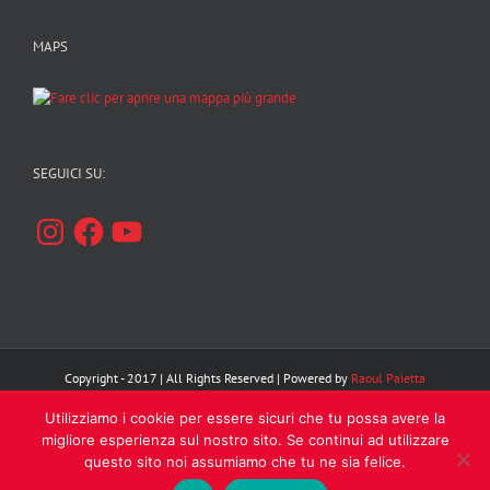
MAPS
SEGUICI SU:
Instagram
Facebook
YouTube
Copyright - 2017 | All Rights Reserved | Powered by
Raoul Paietta
Utilizziamo i cookie per essere sicuri che tu possa avere la
Facebook
Instagram
YouTube
migliore esperienza sul nostro sito. Se continui ad utilizzare
questo sito noi assumiamo che tu ne sia felice.