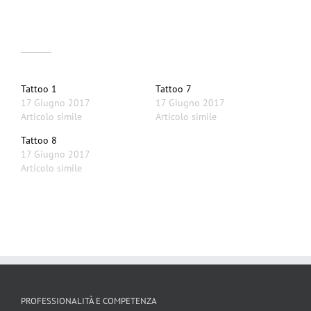
Correlati
Tattoo 1
Tattoo 7
17 Giugno 2017
17 Giugno 2017
Articolo simile
Articolo simile
Tattoo 8
17 Giugno 2017
Articolo simile
PROFESSIONALITÀ E COMPETENZA