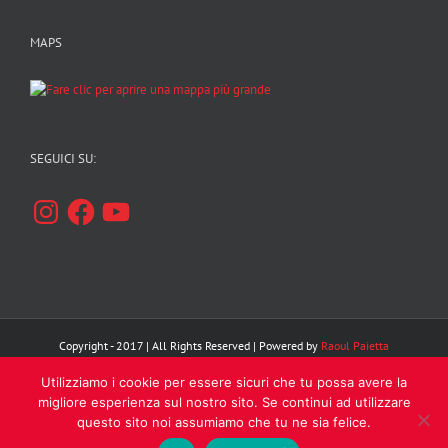
MAPS
SEGUICI SU:
Instagram
Facebook
YouTube
Copyright - 2017 | All Rights Reserved | Powered by
Raoul Paietta
Utilizziamo i cookie per essere sicuri che tu possa avere la
Facebook
Instagram
YouTube
migliore esperienza sul nostro sito. Se continui ad utilizzare
questo sito noi assumiamo che tu ne sia felice.