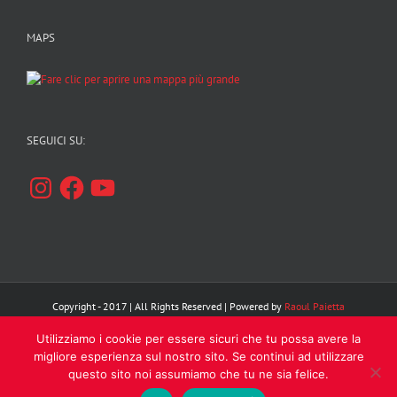
MAPS
SEGUICI SU:
Instagram
Facebook
YouTube
Copyright - 2017 | All Rights Reserved | Powered by
Raoul Paietta
Utilizziamo i cookie per essere sicuri che tu possa avere la
Facebook
Instagram
YouTube
migliore esperienza sul nostro sito. Se continui ad utilizzare
questo sito noi assumiamo che tu ne sia felice.