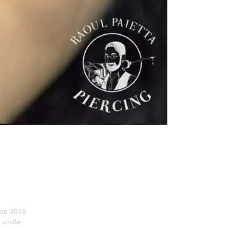
sto 2018
 simile