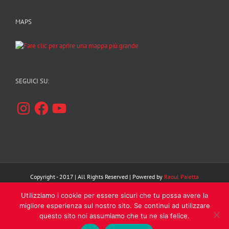
MAPS
SEGUICI SU:
Instagram
Facebook
YouTube
Copyright - 2017 | All Rights Reserved | Powered by
Raoul Paietta
Utilizziamo i cookie per essere sicuri che tu possa avere la
Facebook
Instagram
YouTube
migliore esperienza sul nostro sito. Se continui ad utilizzare
questo sito noi assumiamo che tu ne sia felice.