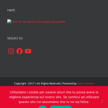
MAPS
SEGUICI SU:
Instagram
Facebook
YouTube
Copyright - 2017 | All Rights Reserved | Powered by
Raoul Paietta
Utilizziamo i cookie per essere sicuri che tu possa avere la
Facebook
Instagram
YouTube
migliore esperienza sul nostro sito. Se continui ad utilizzare
questo sito noi assumiamo che tu ne sia felice.