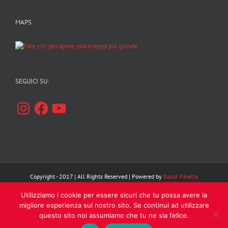
MAPS
SEGUICI SU:
Instagram
Facebook
YouTube
Copyright - 2017 | All Rights Reserved | Powered by
Raoul Paietta
Utilizziamo i cookie per essere sicuri che tu possa avere la
Facebook
Instagram
YouTube
migliore esperienza sul nostro sito. Se continui ad utilizzare
questo sito noi assumiamo che tu ne sia felice.