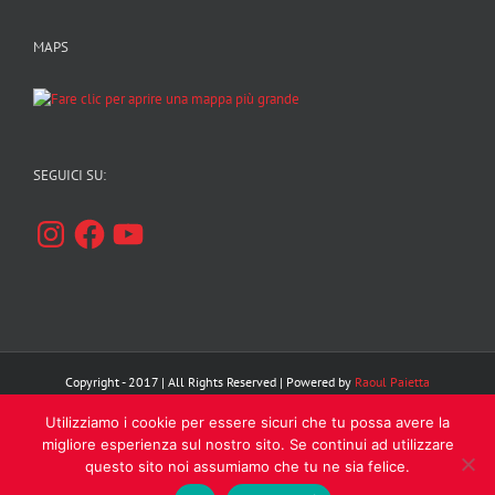
MAPS
SEGUICI SU:
Instagram
Facebook
YouTube
Copyright - 2017 | All Rights Reserved | Powered by
Raoul Paietta
Utilizziamo i cookie per essere sicuri che tu possa avere la
Facebook
Instagram
YouTube
migliore esperienza sul nostro sito. Se continui ad utilizzare
questo sito noi assumiamo che tu ne sia felice.