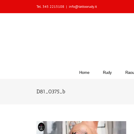
Skip
Tel. 345 2215108
|
info@tattoorudy.it
to
content
Home
Rudy
Raou
D81_0375_b