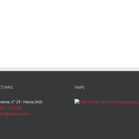
T INFO
MAPS
Bedone, n° 29 - Meina (NO)
345 2215108
nfo@tattoorudy.it