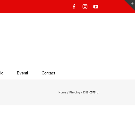
Facebook
Instagram
YouTube
lo
Eventi
Contact
Home
Piercing
D81_0375_b