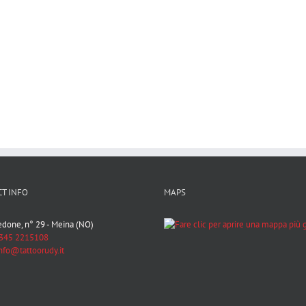
T INFO
MAPS
Bedone, n° 29 - Meina (NO)
345 2215108
nfo@tattoorudy.it