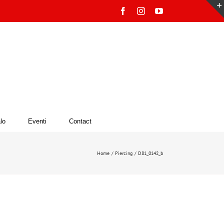
Facebook
Instagram
YouTube
lo
Eventi
Contact
Home
Piercing
D81_0142_b