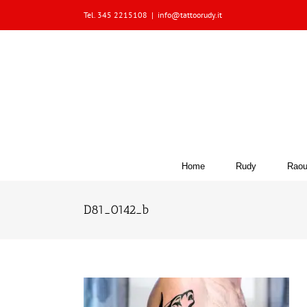
Skip
Tel. 345 2215108
|
info@tattoorudy.it
to
content
Home
Rudy
Raou
D81_0142_b