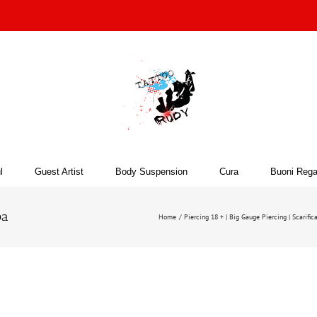
l
Guest Artist
Body Suspension
Cura
Buoni Rega
ba
Home
Piercing 18 + | Big Gauge Piercing | Scarific