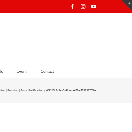
Facebook
Instagram
YouTube
lo
Eventi
Contact
ation | Branding | Body Modification
4f4217c5-3ea0-41ae-a47f-e3398927f0ba