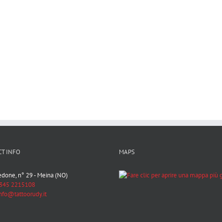
T INFO
MAPS
Bedone, n° 29 - Meina (NO)
345 2215108
nfo@tattoorudy.it