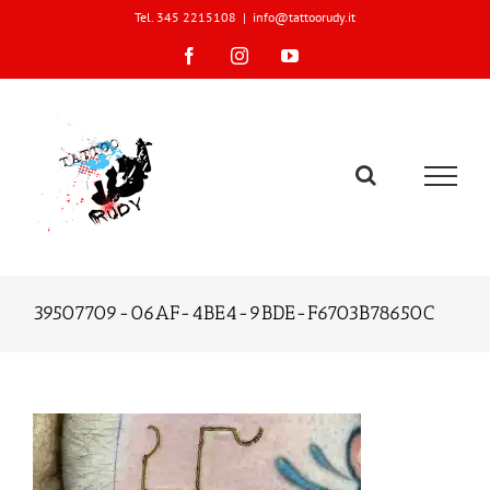
Skip
Tel. 345 2215108
|
info@tattoorudy.it
to
content
Facebook
Instagram
YouTube
39507709-06AF-4BE4-9BDE-F6703B78650C