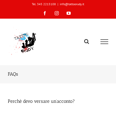
Skip
Tel. 345 2215108
|
info@tattoorudy.it
to
content
Facebook
Instagram
YouTube
FAQs
Perchè devo versare un’acconto?