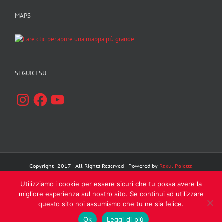
MAPS
SEGUICI SU:
Instagram
Facebook
YouTube
Copyright - 2017 | All Rights Reserved | Powered by
Raoul Paietta
Utilizziamo i cookie per essere sicuri che tu possa avere la
Facebook
Instagram
YouTube
migliore esperienza sul nostro sito. Se continui ad utilizzare
questo sito noi assumiamo che tu ne sia felice.
Ok
Leggi di più