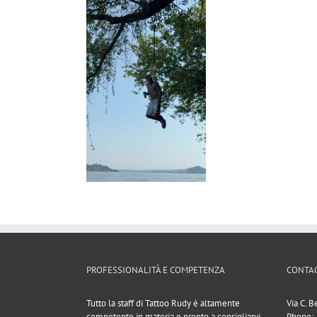
PROFESSIONALITÀ E COMPETENZA
CONTAC
Tutto la staff di Tattoo Rudy è altamente
Via C. 
competente in materia e pronto a consigliarvi
Phone: