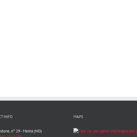
T INFO
MAPS
Bedone, n° 29 - Meina (NO)
345 2215108