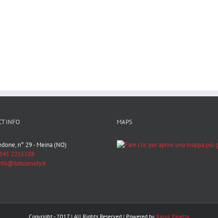
T INFO
MAPS
Bedone, n° 29 - Meina (NO)
345 2215108
nfo@tattoorudy.it
Copyright - 2017 | All Rights Reserved | Powered by
Raoul Paietta