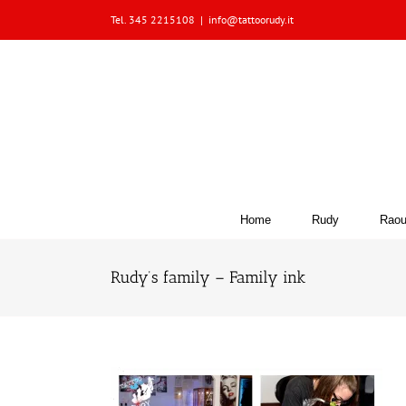
Skip
Tel. 345 2215108
|
info@tattoorudy.it
to
content
Home
Rudy
Raou
Rudy’s family – Family ink